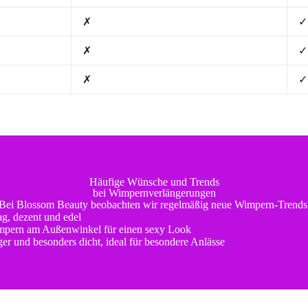
✗
✓
✗
✓
✗
✓
Häufige Wünsche und Trends
bei Wimpernverlängerungen
Bei Blossom Beauty beobachten wir regelmäßig neue Wimpern-Trends
ag, dezent und edel
pern am Außenwinkel für einen sexy Look
ger und besonders dicht, ideal für besondere Anlässe