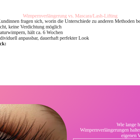
Wimpernverlängerung vs. Mascara/Lash-Lifting
Kundinnen fragen sich, worin die Unterschiede zu anderen Methoden be
icht, keine Verdichtung möglich
turwimpern, hält ca. 6 Wochen
dividuell anpassbar, dauerhaft perfekter Look
ck:
Wie lange h
Wimpernverlängerungen halte
eigenen W