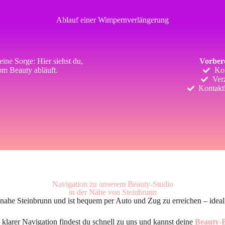
Ablauf einer Wimpernverlängerung
ine Sorge: Hier siehst du,
Vorbere
om Beauty abläuft.
Ko
Verz
Kontakt
Navigation zu unserem Beauty-Studio
in der Nähe von Steinbrunn
 nahe Steinbrunn und ist bequem per Auto und Zug zu erreichen – ideal
larer Navigation findest du schnell zu uns und kannst deine
Beauty-