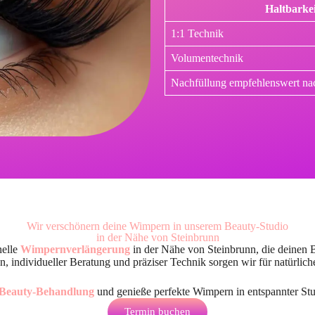
Haltbarkei
1:1 Technik
Volumentechnik
Nachfüllung empfehlenswert na
Wir verschönern deine Wimpern in unserem Beauty-Studio
in der Nähe von Steinbrunn
nelle
Wimpernverlängerung
in der Nähe von Steinbrunn
, die deinen 
, individueller Beratung und präziser Technik sorgen wir für natürlic
Beauty-Behandlung
und genieße perfekte Wimpern in entspannter St
Termin buchen