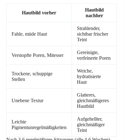
Hautbild
Hautbild vorher
nachher
Strahlender,
Fahle, müde Haut
sichtbar frischer
Teint
Gereinigte,
Verstopfte Poren, Mitesser
verfeinerte Poren
Weiche,
Trockene, schuppige
hydratisierte
Stellen
Haut
Glatteres,
Unebene Textur
gleichmäßigeres
Hautbild
Aufgehellter,
Leichte
gleichmäßiger
Pigmentunregelmäßigkeiten
Teint
Nach 3-6 regelmäßigen Sitzungen (alle 4-6 Wochen)