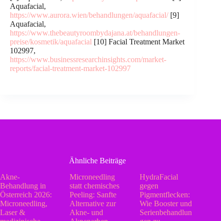
Aquafacial,
https://www.aurora.wien/behandlungen/aquafacial/
[9]
Aquafacial,
https://www.thebeautyroombydajana.at/behandlungen-
preise/kosmetik/aquafacial
[10] Facial Treatment Market
102997,
https://www.businessresearchinsights.com/market-
reports/facial-treatment-market-102997
Ähnliche Beiträge
Akne-
Microneedling
HydraFacial
Behandlung in
statt chemisches
gegen
Österreich 2026:
Peeling: Sanfte
Pigmentflecken:
Microneedling,
Alternative zur
Wie Booster und
Laser &
Akne- und
Serienbehandlun