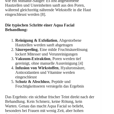
wie ein Miniatur-Sauger: Es löst abgestorbene
Hautzellen und Unreinheiten sanft aus den Poren,
während gleichzeitig nährende Wirkstoffe in die Haut
eingeschleust werden [8].
Die typischen Schritte einer Aqua Facial
Behandlung:
Reinigung & Exfoliation
, Abgestorbene
Hautzellen werden sanft abgetragen
Säurepeeling
, Eine milde Fruchtsäurelösung
lockert Mitesser und Verunreinigungen
Vakuum-Extraktion
, Poren werden tief
gereinigt, ohne manuelle Ausreinigung [4]
Infusion von Wirkstoffen
, Hyaluronsäure,
Antioxidantien und Vitamine werden
eingeschleust
Schutz & Abschluss
, Peptide und
Feuchtigkeitsseren versiegeln das Ergebnis
Das Ergebnis: ein sichtbar frischer Teint direkt nach der
Behandlung. Kein Schmerz, keine Rötung, kein
Warten. Genau das macht Aqua Facial so beliebt,
besonders bei Frauen mit wenig Zeit, aber hohen