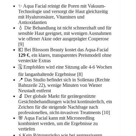
✨ Aqua Facial reinigt die Poren mit Vakuum-
Technologie und versorgt die Haut gleichzeitig
mit Hyaluronsäure, Vitaminen und
Antioxidantien
💧 Die Behandlung ist nicht schmerzhaft und für
sensible Haut geeignet, mit wenigen Ausnahmen
wie offener Akne oder ausgeprägter Couperose
[9]
💶 Bei Blossom Beauty kostet das Aqua-Facial
129 €
, ein klares, transparentes Preismodell ohne
versteckte Extras
🗓️ Empfohlen wird eine Sitzung alle 4-6 Wochen
für langanhaltende Ergebnisse [8]
📍 Das Studio befindet sich in Sollenau (Rechte
Bahnzeile 22), wenige Minuten von Wiener
Neustadt entfernt
🔬 Der globale Markt für gerätegestützte
Gesichtsbehandlungen wächst kontinuierlich, ein
Zeichen für die steigende Nachfrage nach
professionellen, nicht-invasiven Treatments [10]
🌸 Aqua Facial kann mit Microneedling
kombiniert werden, um die Ergebnisse zu
vertiefen
⚡ Kein Rötungsrisiko wie bei aggressiveren