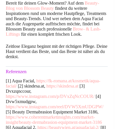
Bereit für deinen Glow-Moment? Auf dem
Beauty-
Blog von Blossom Beauty
findest du weitere
Inspirationen rund um moderne Hautpflege, Treatments
und Beauty-Trends. Und wer neben dem Aqua Facial
auch die Augenpartie auffrischen möchte, findet bei
Blossom Beauty auch professionelle
Brow- & Lash-
Liftings
für einen komplett frischen Look.
Zeitlose Eleganz beginnt mit der richtigen Pflege. Deine
Haut verdient das Beste, und das Beste ist näher als du
denkst.
Referenzen
[1] Aqua Facial,
https://fk-romana.at/kosmetik/aqua-
facial/
[2] skindesa.at,
https://skindesa.at
[3]
Dvxzqnccour,
https://www.instagram.com/p/DVxZqNcCOUR/
[4]
Dvw5xmudgpw,
https://www.instagram.com/reel/DVW5XmUDGPW/
[5] Beauty Dermabrasion Equipment Market 3186,
https://www.coherentmarketinsights.com/market-
insight/beauty-dermabrasion-equipment-market-3186
[6] Aquafacial 2,
https://beautywien.at/aquafacial-2/
[8]