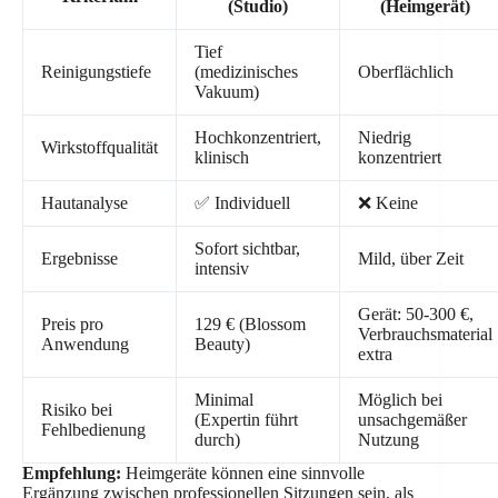
(Studio)
(Heimgerät)
Tief
Reinigungstiefe
(medizinisches
Oberflächlich
Vakuum)
Hochkonzentriert,
Niedrig
Wirkstoffqualität
klinisch
konzentriert
Hautanalyse
✅ Individuell
❌ Keine
Sofort sichtbar,
Ergebnisse
Mild, über Zeit
intensiv
Gerät: 50-300 €,
Preis pro
129 € (Blossom
Verbrauchsmaterial
Anwendung
Beauty)
extra
Minimal
Möglich bei
Risiko bei
(Expertin führt
unsachgemäßer
Fehlbedienung
durch)
Nutzung
Empfehlung:
Heimgeräte können eine sinnvolle
Ergänzung zwischen professionellen Sitzungen sein, als