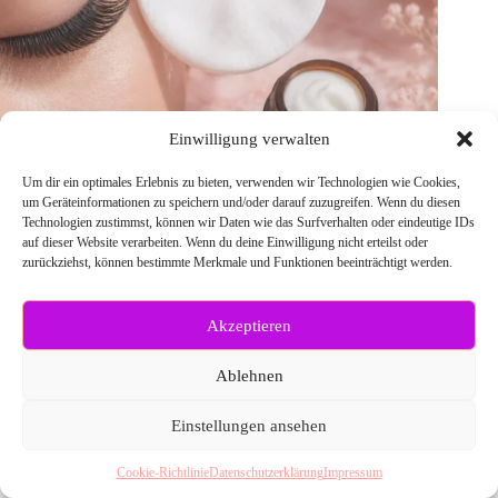
Einwilligung verwalten
Um dir ein optimales Erlebnis zu bieten, verwenden wir Technologien wie Cookies,
um Geräteinformationen zu speichern und/oder darauf zuzugreifen. Wenn du diesen
Technologien zustimmst, können wir Daten wie das Surfverhalten oder eindeutige IDs
auf dieser Website verarbeiten. Wenn du deine Einwilligung nicht erteilst oder
Wimpern Extensions Entferner: Sichere Entfernung und beste
zurückziehst, können bestimmte Merkmale und Funktionen beeinträchtigt werden.
Produkte
MEHR LESEN
Akzeptieren
Ablehnen
Einstellungen ansehen
Cookie-Richtlinie
Datenschutzerklärung
Impressum