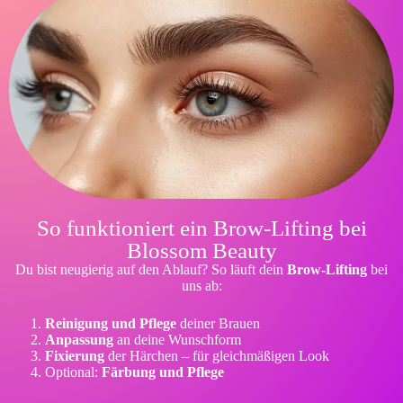
So funktioniert ein Brow-Lifting bei
Blossom Beauty
Du bist neugierig auf den Ablauf? So läuft dein
Brow-Lifting
bei
uns ab:
Reinigung und Pflege
deiner Brauen
Anpassung
an deine Wunschform
Fixierung
der Härchen – für gleichmäßigen Look
Optional:
Färbung und Pflege