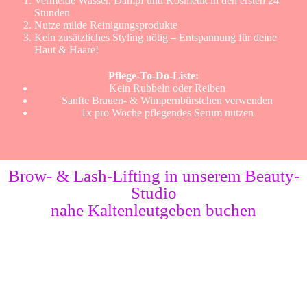
Vermeide Wasser, Dampf und Kosmetik in den ersten 24
Stunden
Nutze milde Reinigungsprodukte
Kein zusätzliches Styling nötig – Entspannung für deine
Haut & Haare!
Pflege-To-Do-Liste:
Kein Rubbeln oder Reiben
Sanfte Brauen- & Wimpernbürstchen verwenden
1x pro Woche pflegendes Serum nutzen
Brow- & Lash-Lifting in unserem Beauty-
Studio
nahe Kaltenleutgeben buchen