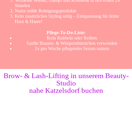
Vermeide Wasser, Dampf und Kosmetik in den ersten 24
Stunden
Nutze milde Reinigungsprodukte
Kein zusätzliches Styling nötig – Entspannung für deine
Haut & Haare!
Pflege-To-Do-Liste:
Kein Rubbeln oder Reiben
Sanfte Brauen- & Wimpernbürstchen verwenden
1x pro Woche pflegendes Serum nutzen
Brow- & Lash-Lifting in unserem Beauty-
Studio
nahe Katzelsdorf buchen