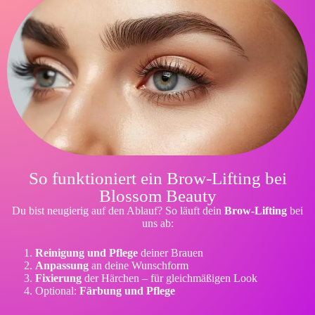
So funktioniert ein Brow-Lifting bei
Blossom Beauty
Du bist neugierig auf den Ablauf? So läuft dein
Brow-Lifting
bei
uns ab:
Reinigung und Pflege
deiner Brauen
Anpassung
an deine Wunschform
Fixierung
der Härchen – für gleichmäßigen Look
Optional:
Färbung und Pflege