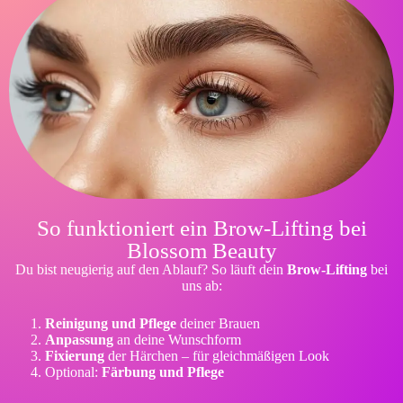
So funktioniert ein Brow-Lifting bei
Blossom Beauty
Du bist neugierig auf den Ablauf? So läuft dein
Brow-Lifting
bei
uns ab:
Reinigung und Pflege
deiner Brauen
Anpassung
an deine Wunschform
Fixierung
der Härchen – für gleichmäßigen Look
Optional:
Färbung und Pflege