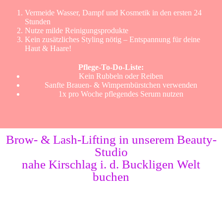
Vermeide Wasser, Dampf und Kosmetik in den ersten 24
Stunden
Nutze milde Reinigungsprodukte
Kein zusätzliches Styling nötig – Entspannung für deine
Haut & Haare!
Pflege-To-Do-Liste:
Kein Rubbeln oder Reiben
Sanfte Brauen- & Wimpernbürstchen verwenden
1x pro Woche pflegendes Serum nutzen
Brow- & Lash-Lifting in unserem Beauty-
Studio
nahe Kirschlag i. d. Buckligen Welt
buchen