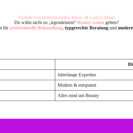
Vorteile von professionellen Brow- & Lash-Liftings
Du willst nicht zu „irgendeinem“
Beauty-Salon
gehen?
ht für
professionelle Behandlung
,
typgerechte Beratung
und
moderns
Bl
Jahrelange Expertise
Modern & entspannt
Alles rund um Beauty