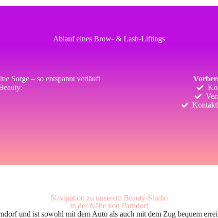
Ablauf eines Brow- & Lash-Liftings
ine Sorge – so entspannt verläuft
Vorbere
Beauty:
Ko
Verz
Kontakt
Navigation zu unserem Beauty-Studio
in der Nähe von Parndorf
rndorf und ist sowohl mit dem Auto als auch mit dem Zug bequem erreic