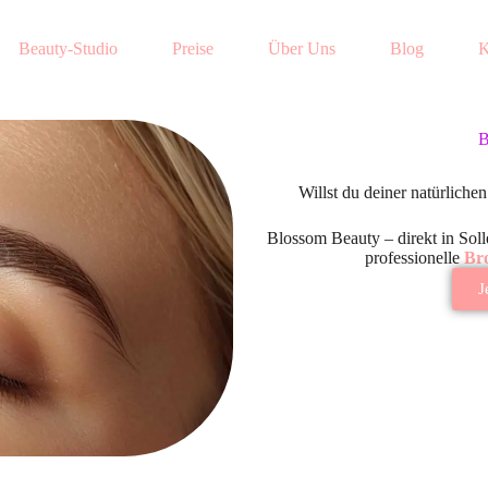
Beauty-Studio
Preise
Über Uns
Blog
K
B
Willst du deiner natürliche
Blossom Beauty – direkt in Soll
professionelle
Br
J