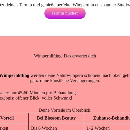
jetzt deinen Termin und genieße perfekte Wimpern in entspannter Studi
Termin buchen
Wimpernlifting: Das erwartet dich
Wimpernlifting
werden deine Naturwimpern schonend nach oben geb
ganz ohne künstliche Verlängerungen.
auer: nur 45-60 Minuten pro Behandlung
rgebnis: offener Blick, voller Schwung!
Deine Vorteile im Überblick:
Vorteil
Bei Blossom Beauty
Zuhause-Behandl
rkeit
Bis 6 Wochen
1–2 Wochen