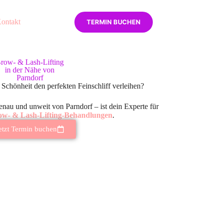
ontakt
TERMIN BUCHEN
row- & Lash-Lifting
in der Nähe von
Parndorf
n Schönheit den perfekten Feinschliff verleihen?
enau und unweit von Parndorf – ist dein Experte für
ow- & Lash-Lifting-Behandlungen
.
etzt Termin buchen