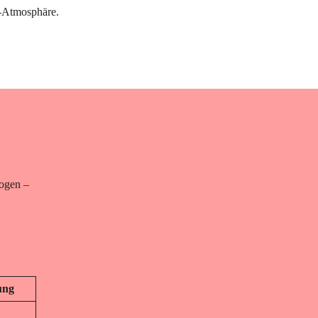
o-Atmosphäre.
ogen –
ung