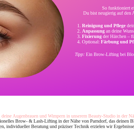
So funktioniert 
Du bist neugierig auf den 
Reinigung und Pflege
dei
Anpassung
an deine Wuns
Fixierung
der Härchen – f
Optional:
Färbung und Pf
Tipp:
Ein Brow-Lifting bei Blo
n deine Augenbrauen und Wimpern in unserem Beauty-Studio in der Nä
nelles Brow- & Lash-Lifting in der Nähe von Parndorf, das deinen Bl
n, individueller Beratung und präziser Technik erzielen wir Ergebnisse