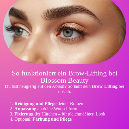
So funktioniert ein Brow-Lifting bei
Blossom Beauty
Du bist neugierig auf den Ablauf? So läuft dein
Brow-Lifting
bei
uns ab:
Reinigung und Pflege
deiner Brauen
Anpassung
an deine Wunschform
Fixierung
der Härchen – für gleichmäßigen Look
Optional:
Färbung und Pflege