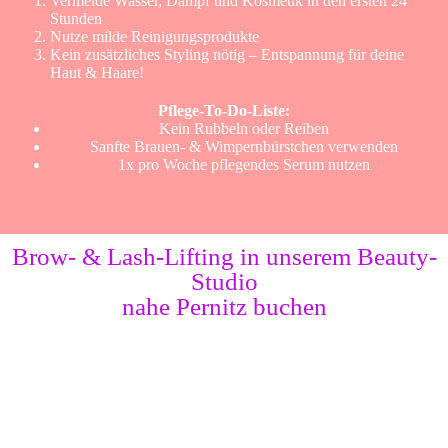
Vermeide Wasser, Dampf und Kosmetik in den ersten 24
Stunden
Nutze milde Reinigungsprodukte
Kein zusätzliches Styling nötig – Entspannung für deine
Haut & Haare!
Pflege-To-Do-Liste:
Kein Rubbeln oder Reiben
Sanfte Brauen- & Wimpernbürstchen verwenden
1x pro Woche pflegendes Serum nutzen
Brow- & Lash-Lifting in unserem Beauty-
Studio
nahe Pernitz buchen