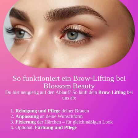
So funktioniert ein Brow-Lifting bei
Blossom Beauty
Du bist neugierig auf den Ablauf? So läuft dein
Brow-Lifting
bei
uns ab:
Reinigung und Pflege
deiner Brauen
Anpassung
an deine Wunschform
Fixierung
der Härchen – für gleichmäßigen Look
Optional:
Färbung und Pflege