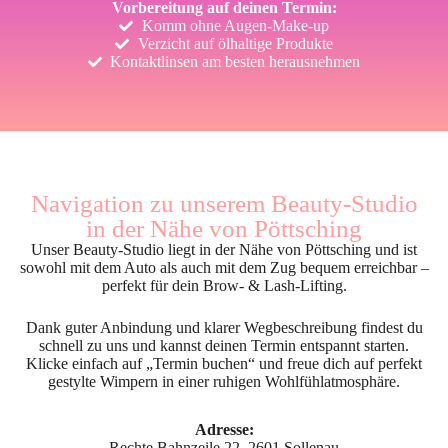
Vorbereitung auf deinen Termin:
Komm ohne Augen-Make-up
Verzicht auf ölhaltige Produkte
Kontaktlinsen am besten herausnehmen
Navigation zu unserem Beauty-Studio
in der Nähe von Pöttsching
Unser Beauty-Studio liegt in der Nähe von Pöttsching und ist
sowohl mit dem Auto als auch mit dem Zug bequem erreichbar –
perfekt für dein Brow- & Lash-Lifting.
Dank guter Anbindung und klarer Wegbeschreibung findest du
schnell zu uns und kannst deinen Termin entspannt starten.
Klicke einfach auf „Termin buchen“ und freue dich auf perfekt
gestylte Wimpern in einer ruhigen Wohlfühlatmosphäre.
Adresse:
Rechte Bahnzeile 22, 2601 Sollenau