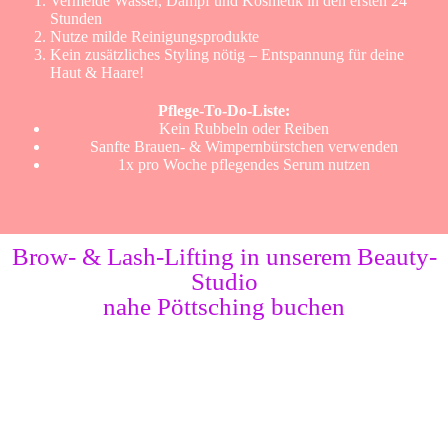
Vermeide Wasser, Dampf und Kosmetik in den ersten 24
Stunden
Nutze milde Reinigungsprodukte
Kein zusätzliches Styling nötig – Entspannung für deine
Haut & Haare!
Pflege-To-Do-Liste:
Kein Rubbeln oder Reiben
Sanfte Brauen- & Wimpernbürstchen verwenden
1x pro Woche pflegendes Serum nutzen
Brow- & Lash-Lifting in unserem Beauty-
Studio
nahe Pöttsching buchen