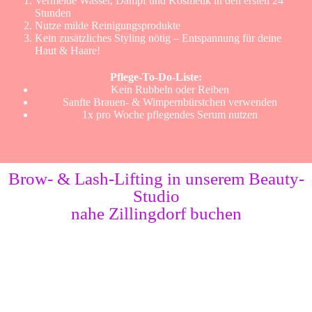
Vermeide Wasser, Dampf und Kosmetik in den ersten 24
Stunden
Nutze milde Reinigungsprodukte
Kein zusätzliches Styling nötig – Entspannung für deine
Haut & Haare!
Pflege-To-Do-Liste:
Kein Rubbeln oder Reiben
Sanfte Brauen- & Wimpernbürstchen verwenden
1x pro Woche pflegendes Serum nutzen
Brow- & Lash-Lifting in unserem Beauty-
Studio
nahe Zillingdorf buchen