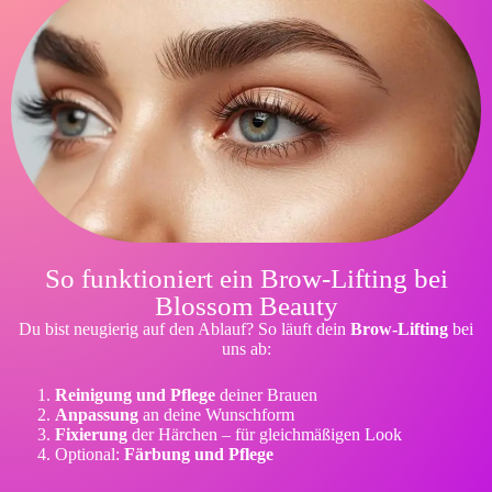
So funktioniert ein Brow-Lifting bei
Blossom Beauty
Du bist neugierig auf den Ablauf? So läuft dein
Brow-Lifting
bei
uns ab:
Reinigung und Pflege
deiner Brauen
Anpassung
an deine Wunschform
Fixierung
der Härchen – für gleichmäßigen Look
Optional:
Färbung und Pflege