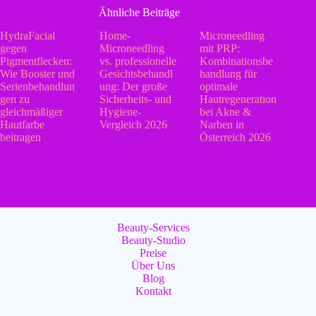
Ähnliche Beiträge
HydraFacial
Home-
Microneedling
gegen
Microneedling
mit PRP:
Pigmentflecken:
vs. professionelle
Kombinationsbe
Wie Booster und
Gesichtsbehandl
handlung für
Serienbehandlun
ung: Der große
optimale
gen zu
Sicherheits- und
Hautregeneration
gleichmäßiger
Hygiene-
bei Akne &
Hautfarbe
Vergleich 2026
Narben in
beitragen
Österreich 2026
Beauty-Services
Beauty-Studio
Preise
Über Uns
Blog
Kontakt