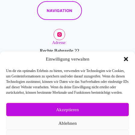
NAVIGATION
Adresse:
Rechte Bahnzeile 22
2601 Sollenau
Einwilligung verwalten
Um dir ein optimales Erlebnis zu bieten, verwenden wir Technologien wie Cookies,
um Geräteinformationen zu speichern und/oder darauf zuzugreifen. Wenn du diesen
Öffnungszeiten:
Technologien zustimmst, können wir Daten wie das Surfverhalten oder eindeutige IDs
auf dieser Website verarbeiten. Wenn du deine Einwilligung nicht erteilst oder
zurückziehst, können bestimmte Merkmale und Funktionen beeinträchtigt werden.
Mo-Fr: 9-18 Uhr
Akzeptieren
Weitere Fragen?
Kontaktiere uns:
Ablehnen
E-Mail: info[at]blossombeauty.at