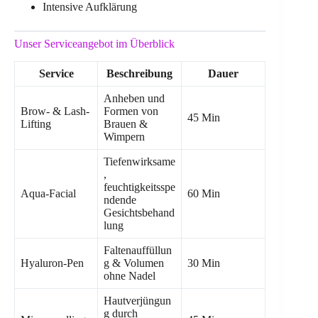
Intensive Aufklärung
Unser Serviceangebot im Überblick
Service
Beschreibung
Dauer
Anheben und
Brow- & Lash-
Formen von
45 Min
Lifting
Brauen &
Wimpern
Tiefenwirksame
,
feuchtigkeitsspe
Aqua-Facial
60 Min
ndende
Gesichtsbehand
lung
Faltenauffüllun
Hyaluron-Pen
g & Volumen
30 Min
ohne Nadel
Hautverjüngun
g durch