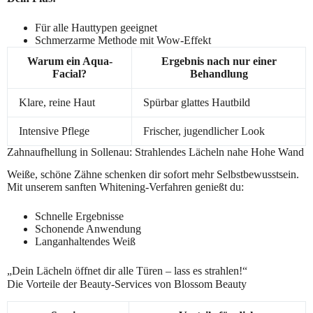
Für alle Hauttypen geeignet
Schmerzarme Methode mit Wow-Effekt
Warum ein Aqua-
Ergebnis nach nur einer
Facial?
Behandlung
Klare, reine Haut
Spürbar glattes Hautbild
Intensive Pflege
Frischer, jugendlicher Look
Zahnaufhellung in Sollenau: Strahlendes Lächeln nahe Hohe Wand
Weiße, schöne Zähne schenken dir sofort mehr Selbstbewusstsein.
Mit unserem sanften Whitening-Verfahren genießt du:
Schnelle Ergebnisse
Schonende Anwendung
Langanhaltendes Weiß
„Dein Lächeln öffnet dir alle Türen – lass es strahlen!“
Die Vorteile der Beauty-Services von Blossom Beauty