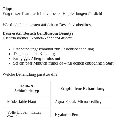
Tipp:
Frag unser Team nach individuellen Empfehlungen für dich!
Wie du dich am besten auf deinen Besuch vorbereitest
Dein erster Besuch bei Blossom Beauty?
Hier ein kleiner „Vorher-Nachher-Guide“:
Erscheine ungeschminkt zur Gesichtsbehandlung
Trage bequeme Kleidung
Bring ggf. Allergie-Infos mit
Sei ein paar Minuten früher da – für deinen entspannten Start
Welche Behandlung passt zu dir?
Haut- &
Empfohlene Behandlung
Schönheitstyp
Müde, fahle Haut
Aqua-Facial, Microneedling
Volle Lippen, glattes
Hyaluron-Pen
Gesicht