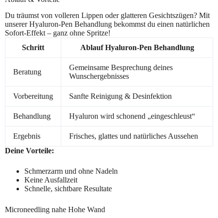
Du träumst von volleren Lippen oder glatteren Gesichtszügen? Mit
unserer Hyaluron-Pen Behandlung bekommst du einen natürlichen
Sofort-Effekt – ganz ohne Spritze!
Schritt
Ablauf Hyaluron-Pen Behandlung
Gemeinsame Besprechung deines
Beratung
Wunschergebnisses
Vorbereitung
Sanfte Reinigung & Desinfektion
Behandlung
Hyaluron wird schonend „eingeschleust“
Ergebnis
Frisches, glattes und natürliches Aussehen
Deine Vorteile:
Schmerzarm und ohne Nadeln
Keine Ausfallzeit
Schnelle, sichtbare Resultate
Microneedling nahe Hohe Wand