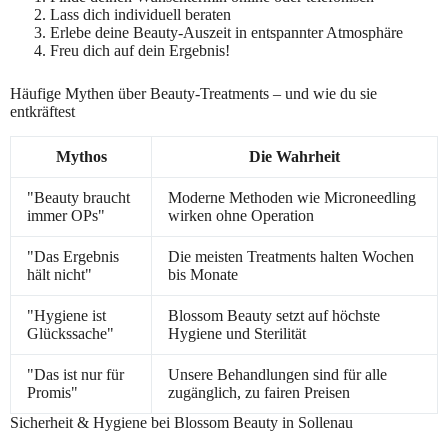
Lass dich individuell beraten
Erlebe deine Beauty-Auszeit in entspannter Atmosphäre
Freu dich auf dein Ergebnis!
Häufige Mythen über Beauty-Treatments – und wie du sie
entkräftest
Mythos
Die Wahrheit
"Beauty braucht
Moderne Methoden wie Microneedling
immer OPs"
wirken ohne Operation
"Das Ergebnis
Die meisten Treatments halten Wochen
hält nicht"
bis Monate
"Hygiene ist
Blossom Beauty setzt auf höchste
Glückssache"
Hygiene und Sterilität
"Das ist nur für
Unsere Behandlungen sind für alle
Promis"
zugänglich, zu fairen Preisen
Sicherheit & Hygiene bei Blossom Beauty in Sollenau