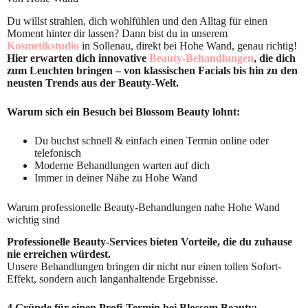
Du willst strahlen, dich wohlfühlen und den Alltag für einen
Moment hinter dir lassen? Dann bist du in unserem
Kosmetikstudio
in Sollenau, direkt bei Hohe Wand, genau richtig!
Hier erwarten dich innovative
Beauty-Behandlungen
, die dich
zum Leuchten bringen – von klassischen Facials bis hin zu den
neusten Trends aus der Beauty-Welt.
Warum sich ein Besuch bei Blossom Beauty lohnt:
Du buchst schnell & einfach einen Termin online oder
telefonisch
Moderne Behandlungen warten auf dich
Immer in deiner Nähe zu Hohe Wand
Warum professionelle Beauty-Behandlungen nahe Hohe Wand
wichtig sind
Professionelle Beauty-Services bieten Vorteile, die du zuhause
nie erreichen würdest.
Unsere Behandlungen bringen dir nicht nur einen tollen Sofort-
Effekt, sondern auch langanhaltende Ergebnisse.
4 Gründe für einen Profi-Termin bei Blossom Beauty: