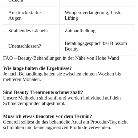
Ausdrucksstarke
Wimpernverlängerung, Lash-
Augen
Lifting
Strahlendes Lächeln
Zahnaufhellung
Beratungsgespräch bei Blossom
Unentschlossen?
Beauty
FAQ – Beauty-Behandlungen in der Nähe von Hohe Wand
Wie lange halten die Ergebnisse?
Je nach Behandlung halten sie zwischen einigen Wochen bis
mehreren Monaten.
Sind Beauty-Treatments schmerzhaft?
Unsere Methoden sind sanft und werden individuell auf dein
Schmerzempfinden abgestimmt.
Muss ich etwas beachten vor dem Termin?
Generell solltest du das behandelte Areal am Procedur-Tag nicht
schminken und keine aggressiven Produkte verwenden.