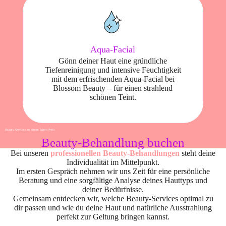
Aqua-Facial
Gönn deiner Haut eine gründliche
Tiefenreinigung und intensive Feuchtigkeit
mit dem erfrischenden Aqua-Facial bei
Blossom Beauty – für einen strahlend
schönen Teint.
Beauty-Services zu einem fairen Preis
Beauty-Behandlung buchen
Bei unseren
professionellen Beauty-Behandlungen
steht deine
Individualität im Mittelpunkt.
Im ersten Gespräch nehmen wir uns Zeit für eine persönliche
Beratung und eine sorgfältige Analyse deines Hauttyps und
deiner Bedürfnisse.
Gemeinsam entdecken wir, welche Beauty-Services optimal zu
dir passen und wie du deine Haut und natürliche Ausstrahlung
perfekt zur Geltung bringen kannst.