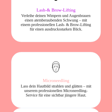
Lash-& Brow-Lifting
Verleihe deinen Wimpern und Augenbrauen
einen atemberaubenden Schwung – mit
einem professionellen Lash- & Brow-Lifting
für einen ausdrucksstarken Blick.
Microneedling
Lass dein Hautbild strahlen und glätten – mit
unserem professionellen Microneedling-
Service für eine sichtbar jüngere Haut.