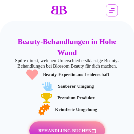
Beauty-Behandlungen in Hohe
Wand
Spüre direkt, welchen Unterschied erstklassige Beauty-
Behandlungen bei Blossom Beauty für dich machen.
Beauty-Expertin aus Leidenschaft
Sauberer Umgang
Premium Produkte
Keimfreie Umgebung
BEHANDLUNG BUCHEN