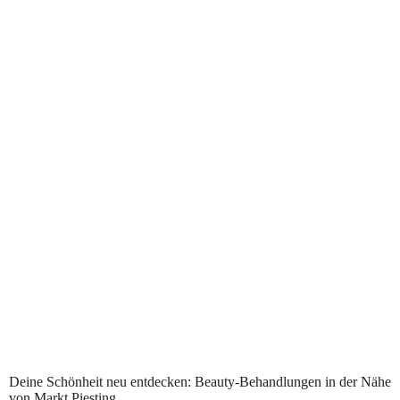
Professionelle Beauty-Services in Markt Piesting
Deine Schönheit neu entdecken: Beauty-Behandlungen in der Nähe
von Markt Piesting