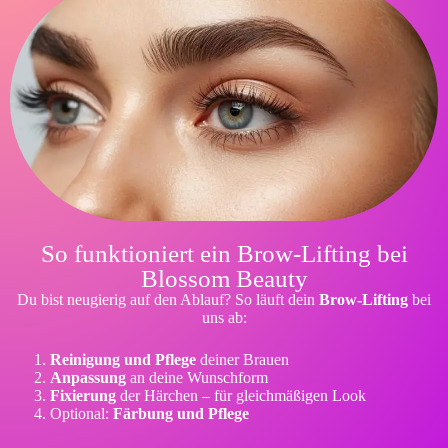
So funktioniert ein Brow-Lifting bei
Blossom Beauty
Du bist neugierig auf den Ablauf? So läuft dein
Brow-Lifting
bei
uns ab:
Reinigung und Pflege
deiner Brauen
Anpassung
an deine Wunschform
Fixierung
der Härchen – für gleichmäßigen Look
Optional:
Färbung und Pflege