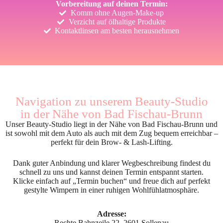
Vorbereitung auf deinen Termin:
Komm ohne Augen-Make-up
Verzicht auf ölhaltige Produkte
Kontaktlinsen am besten herausnehmen
Navigation zu unserem Beauty-Studio
in der Nähe von Bad Fischau-Brunn
Unser Beauty-Studio liegt in der Nähe von Bad Fischau-Brunn und
ist sowohl mit dem Auto als auch mit dem Zug bequem erreichbar –
perfekt für dein Brow- & Lash-Lifting.
Dank guter Anbindung und klarer Wegbeschreibung findest du
schnell zu uns und kannst deinen Termin entspannt starten.
Klicke einfach auf „Termin buchen“ und freue dich auf perfekt
gestylte Wimpern in einer ruhigen Wohlfühlatmosphäre.
Adresse:
Rechte Bahnzeile 22, 2601 Sollenau