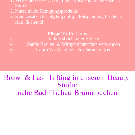
Vermeide Wasser, Dampf und Kosmetik in den ersten 24
Stunden
Nutze milde Reinigungsprodukte
Kein zusätzliches Styling nötig – Entspannung für deine
Haut & Haare!
Pflege-To-Do-Liste:
Kein Rubbeln oder Reiben
Sanfte Brauen- & Wimpernbürstchen verwenden
1x pro Woche pflegendes Serum nutzen
Brow- & Lash-Lifting in unserem Beauty-
Studio
nahe Bad Fischau-Brunn buchen