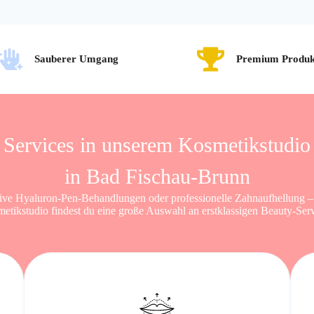
Sauberer Umgang
Premium Produk
Services in unserem Kosmetikstudio
in Bad Fischau-Brunn
ive Hyaluron-Pen-Behandlungen oder professionelle Zahnaufhellung –
etikstudio findest du eine große Auswahl an erstklassigen Beauty-Serv