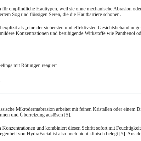
en für empfindliche Hauttypen, weil sie ohne mechanische Abrasion oder
iertem Sog und flüssigen Seren, die die Hautbarriere schonen.
explizit als „eine der sichersten und effektivsten Gesichtsbehandlunge
mildere Konzentrationen und beruhigende Wirkstoffe wie Panthenol ode
eelings mit Rötungen reagiert
t
assische Mikrodermabrasion arbeitet mit feinen Kristallen oder einem 
ennen und Überreizung auslösen [5].
n Konzentrationen und kombiniert diesen Schritt sofort mit Feuchtigkeit
genheit von HydraFacial ist also noch nicht klinisch belegt [5]. Aus d