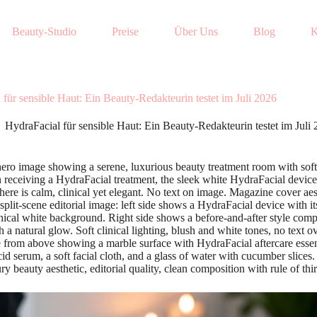
Beauty-Studio
Preise
Über Uns
Blog
K
für sensible Haut: Ein Beauty-Redakteurin testet im Juli 2026
HydraFacial für sensible Haut: Ein Beauty-Redakteurin testet im Juli
ero image showing a serene, luxurious beauty treatment room with soft 
receiving a HydraFacial treatment, the sleek white HydraFacial device 
re is calm, clinical yet elegant. No text on image. Magazine cover aesth
t-scene editorial image: left side shows a HydraFacial device with its d
ical white background. Right side shows a before-and-after style composi
 a natural glow. Soft clinical lighting, blush and white tones, no text o
 from above showing a marble surface with HydraFacial aftercare essenti
id serum, a soft facial cloth, and a glass of water with cucumber slices.
y beauty aesthetic, editorial quality, clean composition with rule of thir