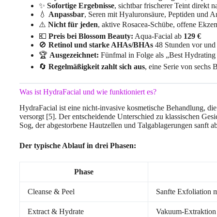
✨
Sofortige Ergebnisse
, sichtbar frischerer Teint dire
💧
Anpassbar
, Seren mit Hyaluronsäure, Peptiden und A
⚠️
Nicht für jeden
, aktive Rosacea-Schübe, offene Ekze
💶
Preis bei Blossom Beauty:
Aqua-Facial ab
129 €
🚫
Retinol und starke AHAs/BHAs
48 Stunden vor und 
🏆
Ausgezeichnet:
Fünfmal in Folge als „Best Hydrating
🔄
Regelmäßigkeit zahlt sich aus
, eine Serie von sechs 
Was ist HydraFacial und wie funktioniert es?
HydraFacial ist eine nicht-invasive kosmetische Behandlung, die i
versorgt [5]. Der entscheidende Unterschied zu klassischen Ges
Sog, der abgestorbene Hautzellen und Talgablagerungen sanft abs
Der typische Ablauf in drei Phasen:
Phase
Cleanse & Peel
Sanfte Exfoliatio
Extract & Hydrate
Vakuum-Extraktion