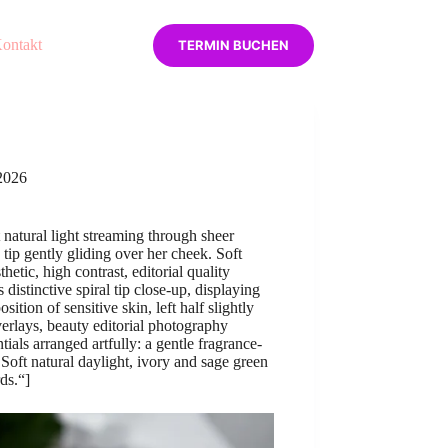
ontakt
TERMIN BUCHEN
 2026
natural light streaming through sheer
tip gently gliding over her cheek. Soft
etic, high contrast, editorial quality
istinctive spiral tip close-up, displaying
tion of sensitive skin, left half slightly
verlays, beauty editorial photography
als arranged artfully: a gentle fragrance-
 Soft natural daylight, ivory and sage green
ds.“]