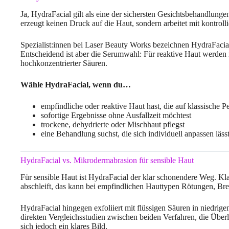
Ja, HydraFacial gilt als eine der sichersten Gesichtsbehandlung
erzeugt keinen Druck auf die Haut, sondern arbeitet mit kontroll
Spezialist:innen bei Laser Beauty Works bezeichnen HydraFacial 
Entscheidend ist aber die Serumwahl: Für reaktive Haut werden 
hochkonzentrierter Säuren.
Wähle HydraFacial, wenn du…
empfindliche oder reaktive Haut hast, die auf klassische P
sofortige Ergebnisse ohne Ausfallzeit möchtest
trockene, dehydrierte oder Mischhaut pflegst
eine Behandlung suchst, die sich individuell anpassen läss
HydraFacial vs. Mikrodermabrasion für sensible Haut
Für sensible Haut ist HydraFacial der klar schonendere Weg. Kl
abschleift, das kann bei empfindlichen Hauttypen Rötungen, Br
HydraFacial hingegen exfoliiert mit flüssigen Säuren in niedrige
direkten Vergleichsstudien zwischen beiden Verfahren, die Überle
sich jedoch ein klares Bild.