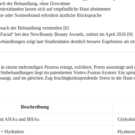
kt nach der Behandlung, ohne Downtime
ntioxidantien lassen sich auf empfindliche Haut abstimmen
me oder Sonnenbrand erfordern ärztliche Rücksprache
nach der Behandlung vermeiden [6]
 Facial“ bei den NewBeauty Beauty Awards, zuletzt im April 2026 [9]
Behandlungen zeigt laut Studiendaten deutlich bessere Ergebnisse als e
n einem mehrstufigen Prozess reinigt, exfoliiert, Poren ausreinigt und 
ichtsbehandlungen liegt im patentierten Vortex-Fusion-System: Ein spir
augt, und im gleichen Zug feuchtigkeitsspendende Seren in die Haut ei
Beschreibung
n mit AHAs und BHAs
Glykolsäu
 + Hydration
Hyaluron