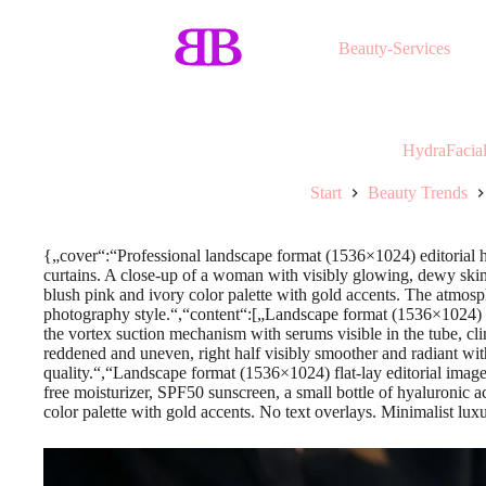
Beauty-Services
HydraFacial 
Start
Beauty Trends
{„cover“:“Professional landscape format (1536×1024) editorial h
curtains. A close-up of a woman with visibly glowing, dewy skin 
blush pink and ivory color palette with gold accents. The atmosphe
photography style.“,“content“:[„Landscape format (1536×1024) spli
the vortex suction mechanism with serums visible in the tube, clin
reddened and uneven, right half visibly smoother and radiant with
quality.“,“Landscape format (1536×1024) flat-lay editorial image
free moisturizer, SPF50 sunscreen, a small bottle of hyaluronic ac
color palette with gold accents. No text overlays. Minimalist luxur