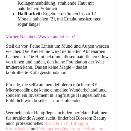
Kollagenneubildung, strahlende Haut mit
natürlichem Volumen
Haltbarkeit:
Ergebnisse können bis zu 12
Monate anhalten [2], mit Erhaltungssitzungen
sogar länger
Vorher-Nachher: Was verändert sich?
Stell dir vor: Feine Linien um Mund und Augen werden
weicher. Die Kieferlinie wirkt definierter. Aknenarben
flachen ab. Die Haut bekommt diesen natürlichen Glow
von innen und außen, den keine Foundation der Welt
imitieren kann. Das ist keine Magie – das ist
kontrollierte Kollagenstimulation.
Für alle, die self-care neu definieren möchten: RF
Microneedling ist keine einmalige Wunderbehandlung,
sondern ein Investment in langfristige Hautgesundheit.
Fühl dich wie du selbst – nur strahlender.
Wer neben der Hautpflege auch den perfekten Rahmen
für strahlende Augen sucht, findet bei Blossom Beauty
auch professionelles
Brow & Lash Lifting in
Ebreichsdorf
und
Wimpernverlängerung in Brunn am