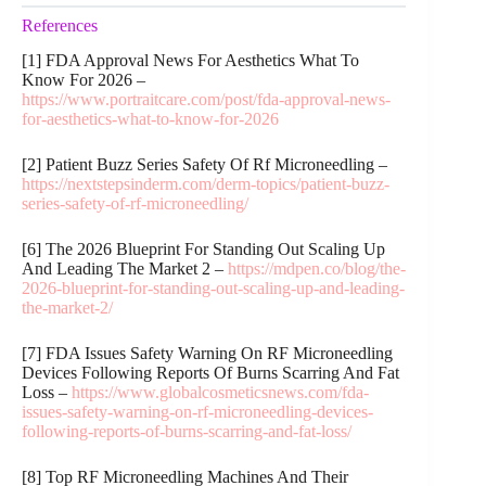
References
[1] FDA Approval News For Aesthetics What To
Know For 2026 –
https://www.portraitcare.com/post/fda-approval-news-
for-aesthetics-what-to-know-for-2026
[2] Patient Buzz Series Safety Of Rf Microneedling –
https://nextstepsinderm.com/derm-topics/patient-buzz-
series-safety-of-rf-microneedling/
[6] The 2026 Blueprint For Standing Out Scaling Up
And Leading The Market 2 –
https://mdpen.co/blog/the-
2026-blueprint-for-standing-out-scaling-up-and-leading-
the-market-2/
[7] FDA Issues Safety Warning On RF Microneedling
Devices Following Reports Of Burns Scarring And Fat
Loss –
https://www.globalcosmeticsnews.com/fda-
issues-safety-warning-on-rf-microneedling-devices-
following-reports-of-burns-scarring-and-fat-loss/
[8] Top RF Microneedling Machines And Their