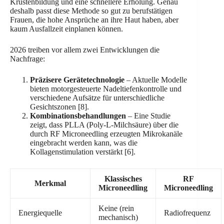
Krustenbildung und eine schnellere Erholung. Genau
deshalb passt diese Methode so gut zu berufstätigen
Frauen, die hohe Ansprüche an ihre Haut haben, aber
kaum Ausfallzeit einplanen können.
2026 treiben vor allem zwei Entwicklungen die
Nachfrage:
Präzisere Gerätetechnologie
– Aktuelle Modelle
bieten motorgesteuerte Nadeltiefenkontrolle und
verschiedene Aufsätze für unterschiedliche
Gesichtszonen [8].
Kombinationsbehandlungen
– Eine Studie
zeigt, dass PLLA (Poly-L-Milchsäure) über die
durch RF Microneedling erzeugten Mikrokanäle
eingebracht werden kann, was die
Kollagenstimulation verstärkt [6].
Klassisches
RF
Merkmal
Microneedling
Microneedling
Keine (rein
Energiequelle
Radiofrequenz
mechanisch)