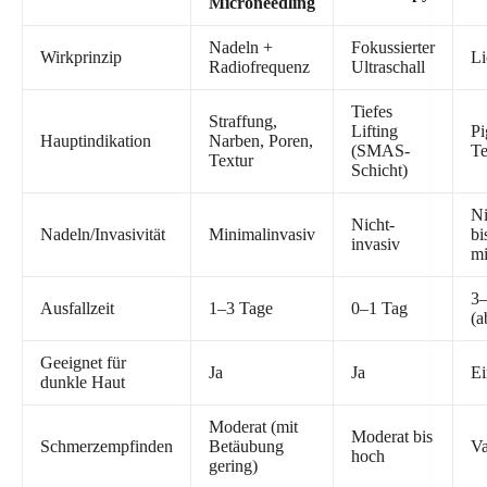
Microneedling
Nadeln +
Fokussierter
Wirkprinzip
Li
Radiofrequenz
Ultraschall
Tiefes
Straffung,
Lifting
Pi
Hauptindikation
Narben, Poren,
(SMAS-
Te
Textur
Schicht)
Ni
Nicht-
Nadeln/Invasivität
Minimalinvasiv
bi
invasiv
mi
3–
Ausfallzeit
1–3 Tage
0–1 Tag
(a
Geeignet für
Ja
Ja
Ei
dunkle Haut
Moderat (mit
Moderat bis
Schmerzempfinden
Betäubung
Va
hoch
gering)