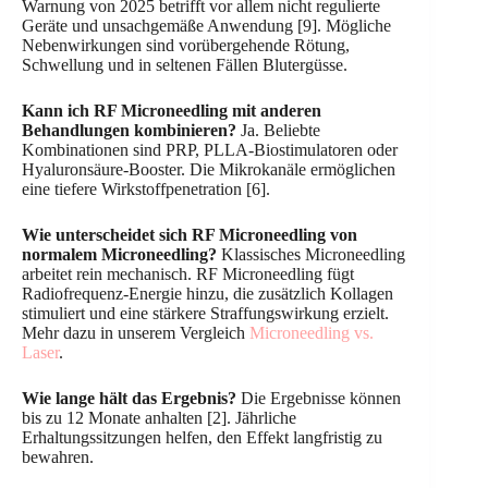
Warnung von 2025 betrifft vor allem nicht regulierte
Geräte und unsachgemäße Anwendung [9]. Mögliche
Nebenwirkungen sind vorübergehende Rötung,
Schwellung und in seltenen Fällen Blutergüsse.
Kann ich RF Microneedling mit anderen
Behandlungen kombinieren?
Ja. Beliebte
Kombinationen sind PRP, PLLA-Biostimulatoren oder
Hyaluronsäure-Booster. Die Mikrokanäle ermöglichen
eine tiefere Wirkstoffpenetration [6].
Wie unterscheidet sich RF Microneedling von
normalem Microneedling?
Klassisches Microneedling
arbeitet rein mechanisch. RF Microneedling fügt
Radiofrequenz-Energie hinzu, die zusätzlich Kollagen
stimuliert und eine stärkere Straffungswirkung erzielt.
Mehr dazu in unserem Vergleich
Microneedling vs.
Laser
.
Wie lange hält das Ergebnis?
Die Ergebnisse können
bis zu 12 Monate anhalten [2]. Jährliche
Erhaltungssitzungen helfen, den Effekt langfristig zu
bewahren.