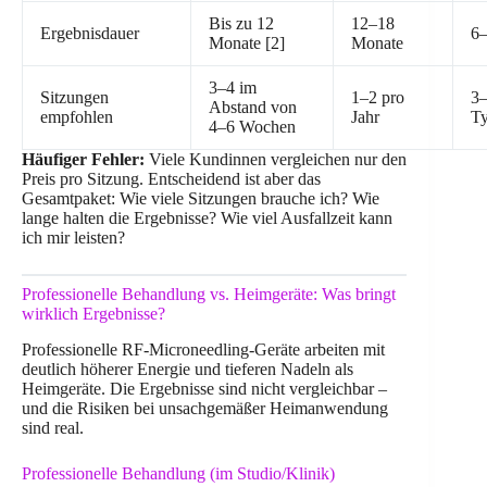
Bis zu 12
12–18
Ergebnisdauer
6
Monate [2]
Monate
3–4 im
Sitzungen
1–2 pro
3–
Abstand von
empfohlen
Jahr
T
4–6 Wochen
Häufiger Fehler:
Viele Kundinnen vergleichen nur den
Preis pro Sitzung. Entscheidend ist aber das
Gesamtpaket: Wie viele Sitzungen brauche ich? Wie
lange halten die Ergebnisse? Wie viel Ausfallzeit kann
ich mir leisten?
Professionelle Behandlung vs. Heimgeräte: Was bringt
wirklich Ergebnisse?
Professionelle RF-Microneedling-Geräte arbeiten mit
deutlich höherer Energie und tieferen Nadeln als
Heimgeräte. Die Ergebnisse sind nicht vergleichbar –
und die Risiken bei unsachgemäßer Heimanwendung
sind real.
Professionelle Behandlung (im Studio/Klinik)