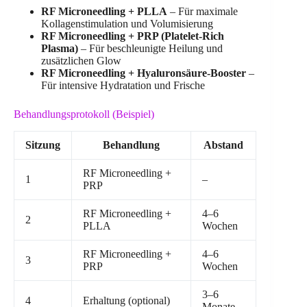
RF Microneedling + PLLA
– Für maximale
Kollagenstimulation und Volumisierung
RF Microneedling + PRP (Platelet-Rich
Plasma)
– Für beschleunigte Heilung und
zusätzlichen Glow
RF Microneedling + Hyaluronsäure-Booster
–
Für intensive Hydratation und Frische
Behandlungsprotokoll (Beispiel)
Sitzung
Behandlung
Abstand
RF Microneedling +
1
–
PRP
RF Microneedling +
4–6
2
PLLA
Wochen
RF Microneedling +
4–6
3
PRP
Wochen
3–6
4
Erhaltung (optional)
Monate