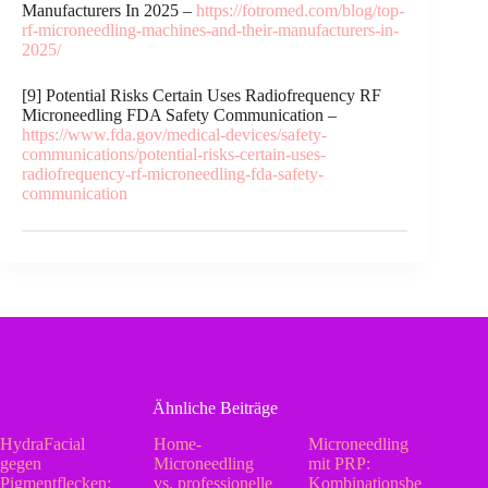
Manufacturers In 2025 –
https://fotromed.com/blog/top-
rf-microneedling-machines-and-their-manufacturers-in-
2025/
[9] Potential Risks Certain Uses Radiofrequency RF
Microneedling FDA Safety Communication –
https://www.fda.gov/medical-devices/safety-
communications/potential-risks-certain-uses-
radiofrequency-rf-microneedling-fda-safety-
communication
Ähnliche Beiträge
HydraFacial
Home-
Microneedling
gegen
Microneedling
mit PRP:
Pigmentflecken:
vs. professionelle
Kombinationsbe