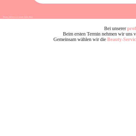
Beauty-Services zu einem fairen Preis
Beauty Services nahe Wiener Neustadt und Baden
Bei unserer
prof
Beim ersten Termin nehmen wir uns vie
Gemeinsam wählen wir die
Beauty-Servic