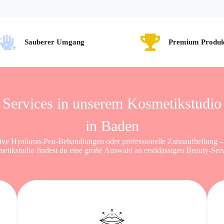
Sauberer Umgang
Premium Produk
Services in unserem Kosmetikstudio
in Baden
ive Hyaluron-Pen-Behandlungen oder professionelle Zahnaufhellung –
etikstudio findest du eine große Auswahl an erstklassigen Beauty-Serv