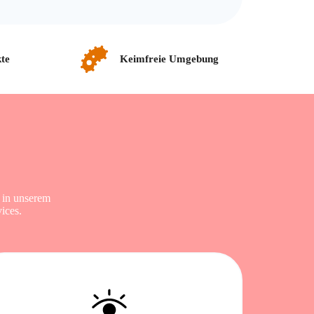
te
Keimfreie Umgebung
 in unserem
ices.