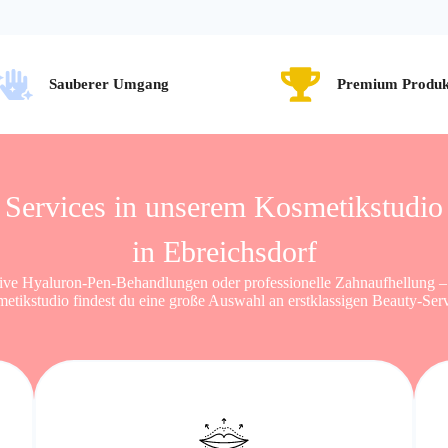
Sauberer Umgang
Premium Produk
Services in unserem Kosmetikstudio
in Ebreichsdorf
ive Hyaluron-Pen-Behandlungen oder professionelle Zahnaufhellung –
etikstudio findest du eine große Auswahl an erstklassigen Beauty-Serv