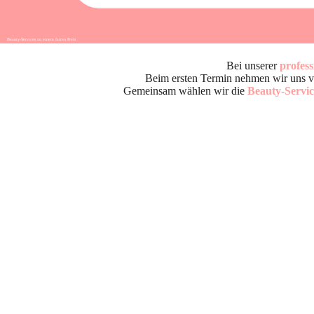
Beauty-Services zu einem fairen Preis
Beauty Services nahe Wiener Neustadt und Baden
Bei unserer
profes
Beim ersten Termin nehmen wir uns vie
Gemeinsam wählen wir die
Beauty-Servic