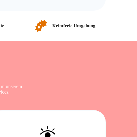
te
Keimfreie Umgebung
 in unserem
ices.