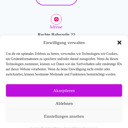
Adresse:
Rechte Bahnzeile 22
2601 Sollenau
Einwilligung verwalten
Um dir ein optimales Erlebnis zu bieten, verwenden wir Technologien wie Cookies,
um Geräteinformationen zu speichern und/oder darauf zuzugreifen. Wenn du diesen
Öffnungszeiten:
Technologien zustimmst, können wir Daten wie das Surfverhalten oder eindeutige IDs
auf dieser Website verarbeiten. Wenn du deine Einwilligung nicht erteilst oder
zurückziehst, können bestimmte Merkmale und Funktionen beeinträchtigt werden.
Mo-Fr: 9-18 Uhr
Akzeptieren
Weitere Fragen?
Kontaktiere uns:
Ablehnen
E-Mail: info[at]blossombeauty.at
Telefonnr.: 0676/6086527
Einstellungen ansehen
© 2026
Blossom Beauty
- Webdesign:
SEO-Handwerker