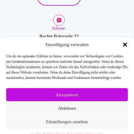
Adresse:
Rechte Bahnzeile 22
2601 Sollenau
Einwilligung verwalten
Um dir ein optimales Erlebnis zu bieten, verwenden wir Technologien wie Cookies,
um Geräteinformationen zu speichern und/oder darauf zuzugreifen. Wenn du diesen
Öffnungszeiten:
Technologien zustimmst, können wir Daten wie das Surfverhalten oder eindeutige IDs
auf dieser Website verarbeiten. Wenn du deine Einwilligung nicht erteilst oder
zurückziehst, können bestimmte Merkmale und Funktionen beeinträchtigt werden.
Mo-Fr: 9-18 Uhr
Akzeptieren
Weitere Fragen?
Kontaktiere uns:
Ablehnen
E-Mail: info[at]blossombeauty.at
Telefonnr.: 0676/6086527
Einstellungen ansehen
© 2026
Blossom Beauty
- Webdesign:
SEO-Handwerker