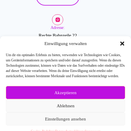
Adresse:
Rechte Bahnzeile 22
2601 Sollenau
Einwilligung verwalten
Um dir ein optimales Erlebnis zu bieten, verwenden wir Technologien wie Cookies,
um Geräteinformationen zu speichern und/oder darauf zuzugreifen. Wenn du diesen
Öffnungszeiten:
Technologien zustimmst, können wir Daten wie das Surfverhalten oder eindeutige IDs
auf dieser Website verarbeiten. Wenn du deine Einwilligung nicht erteilst oder
zurückziehst, können bestimmte Merkmale und Funktionen beeinträchtigt werden.
Mo-Fr: 9-18 Uhr
Akzeptieren
Weitere Fragen?
Kontaktiere uns:
Ablehnen
E-Mail: info[at]blossombeauty.at
Telefonnr.: 0676/6086527
Einstellungen ansehen
© 2026
Blossom Beauty
- Webdesign:
SEO-Handwerker