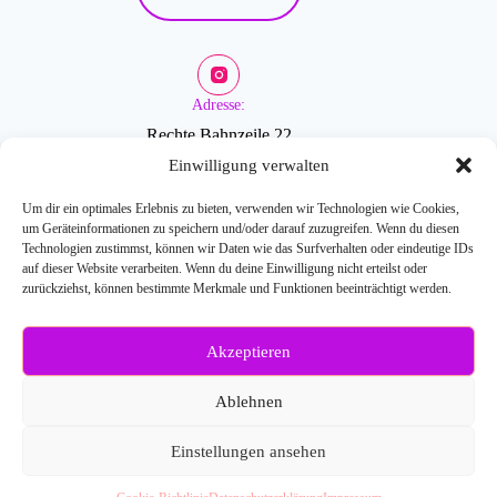
Adresse:
Rechte Bahnzeile 22
2601 Sollenau
Einwilligung verwalten
Um dir ein optimales Erlebnis zu bieten, verwenden wir Technologien wie Cookies,
um Geräteinformationen zu speichern und/oder darauf zuzugreifen. Wenn du diesen
Öffnungszeiten:
Technologien zustimmst, können wir Daten wie das Surfverhalten oder eindeutige IDs
auf dieser Website verarbeiten. Wenn du deine Einwilligung nicht erteilst oder
zurückziehst, können bestimmte Merkmale und Funktionen beeinträchtigt werden.
Mo-Fr: 9-18 Uhr
Akzeptieren
Weitere Fragen?
Kontaktiere uns:
Ablehnen
E-Mail: info[at]blossombeauty.at
Telefonnr.: 0676/6086527
Einstellungen ansehen
© 2026
Blossom Beauty
- Webdesign:
SEO-Handwerker