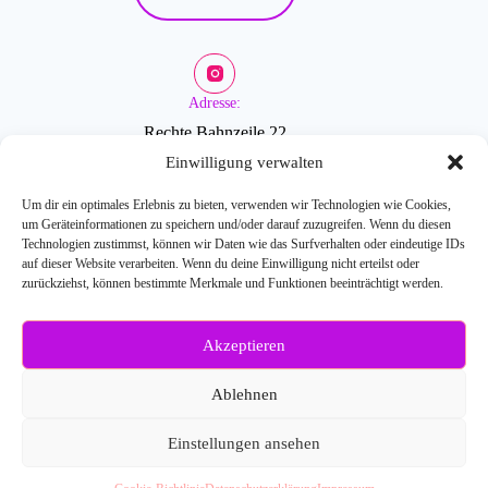
Adresse:
Rechte Bahnzeile 22
2601 Sollenau
Einwilligung verwalten
Um dir ein optimales Erlebnis zu bieten, verwenden wir Technologien wie Cookies,
um Geräteinformationen zu speichern und/oder darauf zuzugreifen. Wenn du diesen
Öffnungszeiten:
Technologien zustimmst, können wir Daten wie das Surfverhalten oder eindeutige IDs
auf dieser Website verarbeiten. Wenn du deine Einwilligung nicht erteilst oder
zurückziehst, können bestimmte Merkmale und Funktionen beeinträchtigt werden.
Mo-Fr: 9-18 Uhr
Akzeptieren
Weitere Fragen?
Kontaktiere uns:
Ablehnen
E-Mail: info[at]blossombeauty.at
Telefonnr.: 0676/6086527
Einstellungen ansehen
© 2026
Blossom Beauty
- Webdesign:
SEO-Handwerker