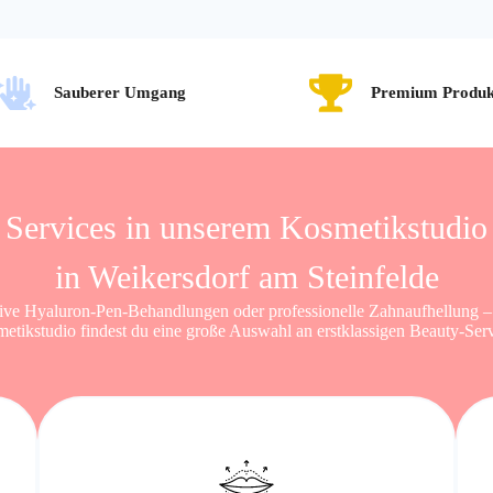
Sauberer Umgang
Premium Produk
Services in unserem Kosmetikstudio
in Weikersdorf am Steinfelde
ive Hyaluron-Pen-Behandlungen oder professionelle Zahnaufhellung –
etikstudio findest du eine große Auswahl an erstklassigen Beauty-Serv