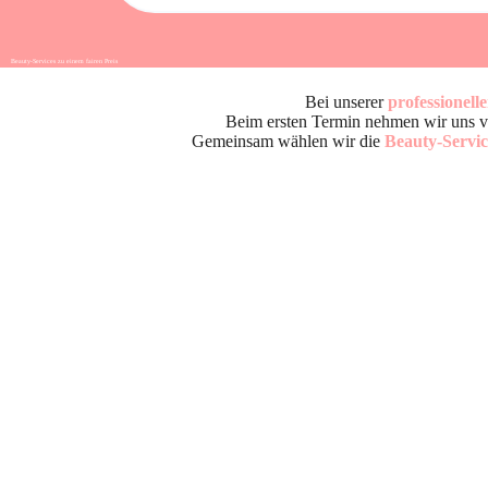
Beauty-Services zu einem fairen Preis
Beauty Services nahe Wiener Neustadt und Baden
Bei unserer
professionel
Beim ersten Termin nehmen wir uns vie
Gemeinsam wählen wir die
Beauty-Servic