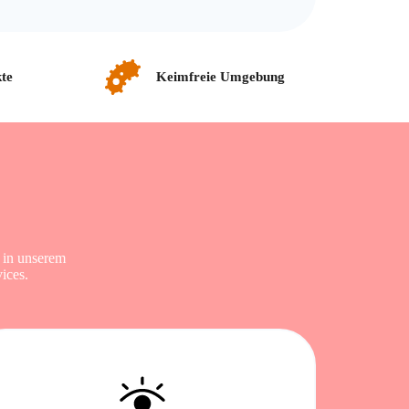
te
Keimfreie Umgebung
 in unserem
ices.