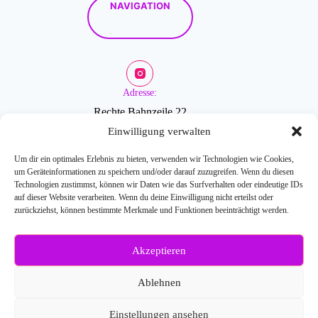
NAVIGATION
Adresse:
Rechte Bahnzeile 22
2601 Sollenau
Einwilligung verwalten
Um dir ein optimales Erlebnis zu bieten, verwenden wir Technologien wie Cookies,
um Geräteinformationen zu speichern und/oder darauf zuzugreifen. Wenn du diesen
Öffnungszeiten:
Technologien zustimmst, können wir Daten wie das Surfverhalten oder eindeutige IDs
auf dieser Website verarbeiten. Wenn du deine Einwilligung nicht erteilst oder
zurückziehst, können bestimmte Merkmale und Funktionen beeinträchtigt werden.
Mo-Fr: 9-18 Uhr
Akzeptieren
Weitere Fragen?
Kontaktiere uns:
Ablehnen
E-Mail: info[at]blossombeauty.at
Telefonnr.: 0676/6086527
Einstellungen ansehen