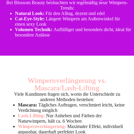
Bei Blossom Beauty beobachten wir regelmäßig neue Wimpern-
Trends:
Natural Look:
Für den Alltag, dezent und edel
Cat-Eye-Style:
Längere Wimpern am Außenwinkel für
einen sexy Look
Volumen Technik:
Auffälliger und besonders dicht, ideal für
besondere Anlässe
Wimpernverlängerung vs.
Mascara/Lash-Lifting
Viele Kundinnen fragen sich, worin die Unterschiede zu
anderen Methoden bestehen:
Mascara:
Tägliches Auftragen, verschmiert leicht, keine
Verdichtung möglich
Lash-Lifting:
Nur Anheben und Färben der
Naturwimpern, hält ca. 6 Wochen
Wimpernverlängerung:
Maximaler Effekt, individuell
anpassbar, dauerhaft perfekter Look