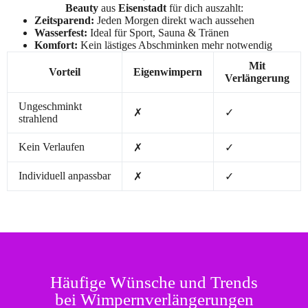
Beauty
aus
Eisenstadt
für dich auszahlt:
Zeitsparend:
Jeden Morgen direkt wach aussehen
Wasserfest:
Ideal für Sport, Sauna & Tränen
Komfort:
Kein lästiges Abschminken mehr notwendig
Mit
Vorteil
Eigenwimpern
Verlängerung
Ungeschminkt
✗
✓
strahlend
Kein Verlaufen
✗
✓
Individuell anpassbar
✗
✓
Häufige Wünsche und Trends
bei Wimpernverlängerungen