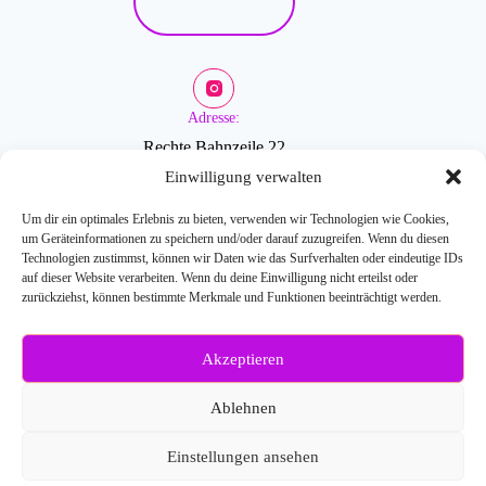
Adresse:
Rechte Bahnzeile 22
2601 Sollenau
Einwilligung verwalten
Um dir ein optimales Erlebnis zu bieten, verwenden wir Technologien wie Cookies,
um Geräteinformationen zu speichern und/oder darauf zuzugreifen. Wenn du diesen
Öffnungszeiten:
Technologien zustimmst, können wir Daten wie das Surfverhalten oder eindeutige IDs
auf dieser Website verarbeiten. Wenn du deine Einwilligung nicht erteilst oder
zurückziehst, können bestimmte Merkmale und Funktionen beeinträchtigt werden.
Mo-Fr: 9-18 Uhr
Akzeptieren
Weitere Fragen?
Kontaktiere uns:
Ablehnen
E-Mail: info[at]blossombeauty.at
Telefonnr.: 0676/6086527
Einstellungen ansehen