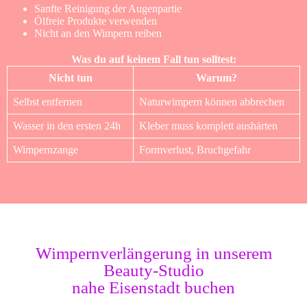
Sanfte Reinigung der Augenpartie
Ölfreie Produkte verwenden
Nicht an den Wimpern reiben
Was du auf keinem Fall tun solltest:
Nicht tun
Warum?
Selbst entfernen
Naturwimpern können abbrechen
Wasser in den ersten 24h
Kleber muss komplett aushärten
Wimpernzange
Formverlust, Bruchgefahr
Wimpernverlängerung in unserem
Beauty-Studio
nahe Eisenstadt buchen