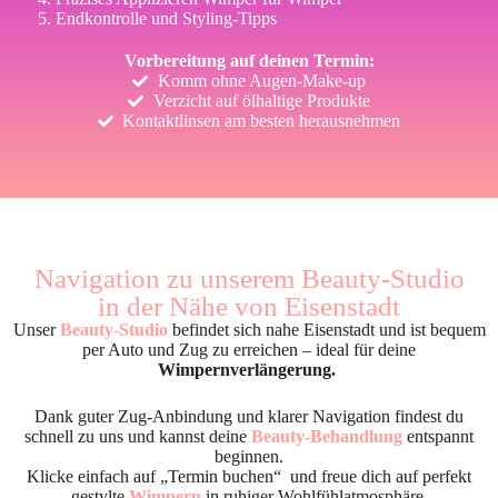
Endkontrolle und Styling-Tipps
Vorbereitung auf deinen Termin:
Komm ohne Augen-Make-up
Verzicht auf ölhaltige Produkte
Kontaktlinsen am besten herausnehmen
Navigation zu unserem Beauty-Studio
in der Nähe von Eisenstadt
Unser
Beauty-Studio
befindet sich nahe Eisenstadt und ist bequem
per Auto und Zug zu erreichen – ideal für deine
Wimpernverlängerung.
Dank guter Zug-Anbindung und klarer Navigation findest du
schnell zu uns und kannst deine
Beauty-Behandlung
entspannt
beginnen.
Klicke einfach auf „Termin buchen“ und freue dich auf perfekt
gestylte
Wimpern
in ruhiger Wohlfühlatmosphäre.