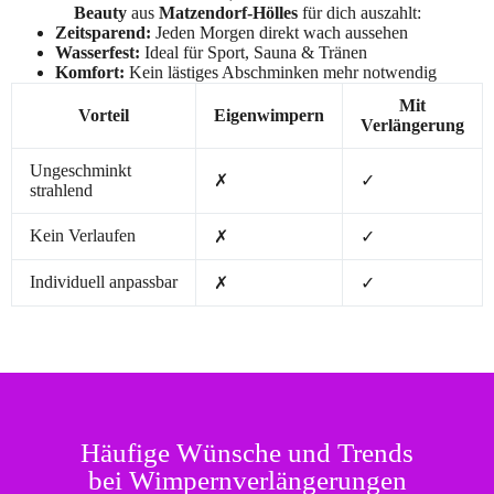
Beauty
aus
Matzendorf-Hölles
für dich auszahlt:
Zeitsparend:
Jeden Morgen direkt wach aussehen
Wasserfest:
Ideal für Sport, Sauna & Tränen
Komfort:
Kein lästiges Abschminken mehr notwendig
Mit
Vorteil
Eigenwimpern
Verlängerung
Ungeschminkt
✗
✓
strahlend
Kein Verlaufen
✗
✓
Individuell anpassbar
✗
✓
Häufige Wünsche und Trends
bei Wimpernverlängerungen