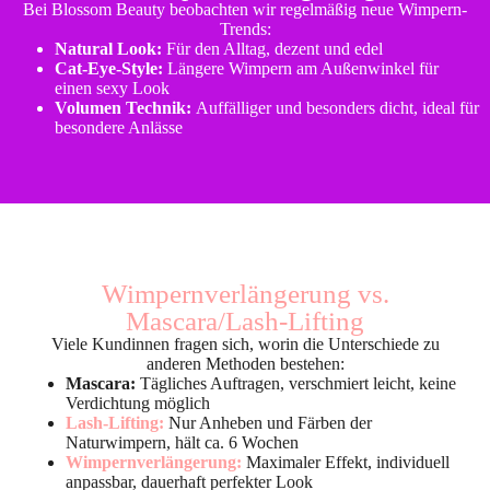
Bei Blossom Beauty beobachten wir regelmäßig neue Wimpern-
Trends:
Natural Look:
Für den Alltag, dezent und edel
Cat-Eye-Style:
Längere Wimpern am Außenwinkel für
einen sexy Look
Volumen Technik:
Auffälliger und besonders dicht, ideal für
besondere Anlässe
Wimpernverlängerung vs.
Mascara/Lash-Lifting
Viele Kundinnen fragen sich, worin die Unterschiede zu
anderen Methoden bestehen:
Mascara:
Tägliches Auftragen, verschmiert leicht, keine
Verdichtung möglich
Lash-Lifting:
Nur Anheben und Färben der
Naturwimpern, hält ca. 6 Wochen
Wimpernverlängerung:
Maximaler Effekt, individuell
anpassbar, dauerhaft perfekter Look