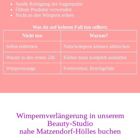
Sanfte Reinigung der Augenpartie
Ölfreie Produkte verwenden
Nicht an den Wimpern reiben
Was du auf keinem Fall tun solltest:
Nicht tun
Warum?
Selbst entfernen
Naturwimpern können abbrechen
Wasser in den ersten 24h
Kleber muss komplett aushärten
Wimpernzange
Formverlust, Bruchgefahr
Wimpernverlängerung in unserem
Beauty-Studio
nahe Matzendorf-Hölles buchen