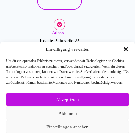
Adresse:
Rechte Bahnzeile 22
2601 Sollenau
Einwilligung verwalten
Um dir ein optimales Erlebnis zu bieten, verwenden wir Technologien wie Cookies,
um Geräteinformationen zu speichern und/oder darauf zuzugreifen. Wenn du diesen
Öffnungszeiten:
Technologien zustimmst, können wir Daten wie das Surfverhalten oder eindeutige IDs
auf dieser Website verarbeiten. Wenn du deine Einwilligung nicht erteilst oder
zurückziehst, können bestimmte Merkmale und Funktionen beeinträchtigt werden.
Mo-Fr: 9-18 Uhr
Akzeptieren
Weitere Fragen?
Kontaktiere uns:
Ablehnen
E-Mail: info[at]blossombeauty.at
Telefonnr.: 0676/6086527
Einstellungen ansehen