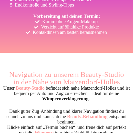
Endkontrolle und Styling-Tipps
Vorbereitung auf deinen Termin:
Komm ohne Augen-Make-up
Verzicht auf ölhaltige Produkte
Kontaktlinsen am besten herausnehmen
Navigation zu unserem Beauty-Studio
in der Nähe von Matzendorf-Hölles
Unser
Beauty-Studio
befindet sich nahe Matzendorf-Hölles und ist
bequem per Auto und Zug zu erreichen – ideal für deine
Wimpernverlängerung.
Dank guter Zug-Anbindung und klarer Navigation findest du
schnell zu uns und kannst deine
Beauty-Behandlung
entspannt
beginnen.
Klicke einfach auf „Termin buchen“ und freue dich auf perfekt
gestylte
Wimpern
in ruhiger Wohlfühlatmosphäre.