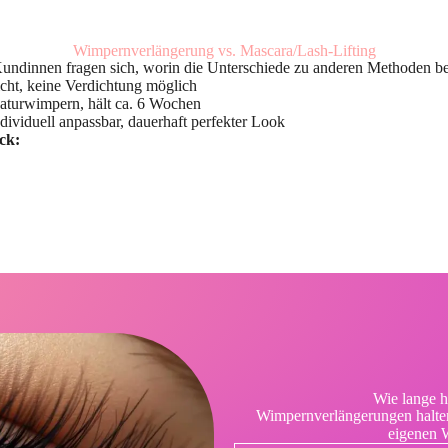
Wimpernverlängerung vs. Mascara/Lash-Lifting
Kundinnen fragen sich, worin die Unterschiede zu anderen Methoden be
icht, keine Verdichtung möglich
turwimpern, hält ca. 6 Wochen
dividuell anpassbar, dauerhaft perfekter Look
ck:
Wie lange h
Wimpernverlängerungen halte
eigenen W