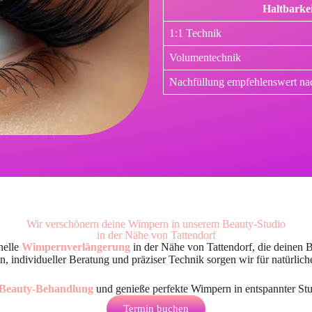
Haltbarkei
1:1 Technik
Volumentechnik
Nachfüllung empfehlenswert na
Wir verschönern deine Wimpern in unserem Beauty-Studio
in der Nähe von Tattendorf
nelle
Wimpernverlängerung
in der Nähe von Tattendorf
, die deinen 
, individueller Beratung und präziser Technik sorgen wir für natürlic
Beauty-Behandlung
und genieße perfekte Wimpern in entspannter St
Termin buchen