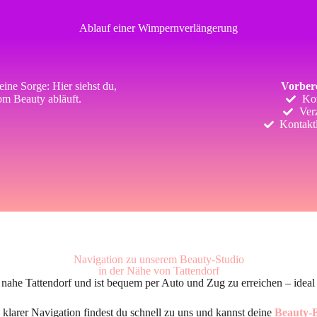
Ablauf einer Wimpernverlängerung
ine Sorge: Hier siehst du,
Vorbere
om Beauty abläuft.
Ko
Verz
Kontakt
Navigation zu unserem Beauty-Studio
in der Nähe von Tattendorf
 nahe Tattendorf und ist bequem per Auto und Zug zu erreichen – ideal
larer Navigation findest du schnell zu uns und kannst deine
Beauty-