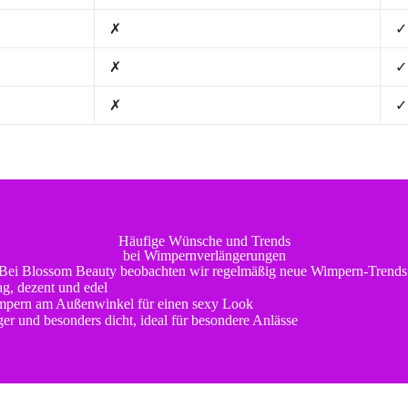
✗
✓
✗
✓
✗
✓
Häufige Wünsche und Trends
bei Wimpernverlängerungen
Bei Blossom Beauty beobachten wir regelmäßig neue Wimpern-Trends
ag, dezent und edel
pern am Außenwinkel für einen sexy Look
ger und besonders dicht, ideal für besondere Anlässe