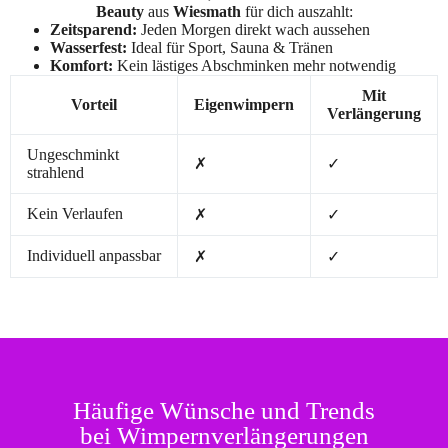
Beauty
aus
Wiesmath
für dich auszahlt:
Zeitsparend:
Jeden Morgen direkt wach aussehen
Wasserfest:
Ideal für Sport, Sauna & Tränen
Komfort:
Kein lästiges Abschminken mehr notwendig
Mit
Vorteil
Eigenwimpern
Verlängerung
Ungeschminkt
✗
✓
strahlend
Kein Verlaufen
✗
✓
Individuell anpassbar
✗
✓
Häufige Wünsche und Trends
bei Wimpernverlängerungen