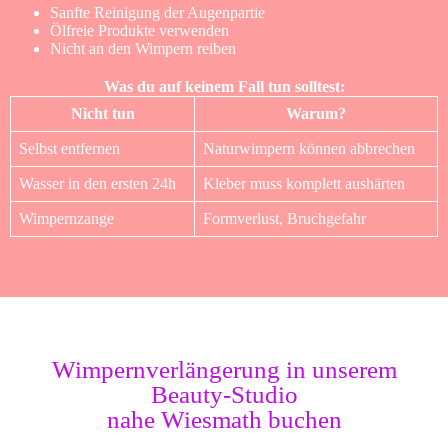
Sanfte Reinigung der Augenpartie
Ölfreie Produkte verwenden
Nicht an den Wimpern reiben
Was du auf keinem Fall tun solltest:
Nicht tun
Warum?
Selbst entfernen
Naturwimpern können abbrechen
Wasser in den ersten 24h
Kleber muss komplett aushärten
Wimpernzange
Formverlust, Bruchgefahr
Wimpernverlängerung in unserem
Beauty-Studio
nahe Wiesmath buchen