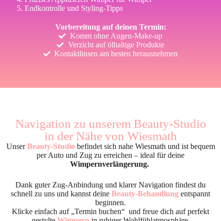
Endkontrolle und Styling-Tipps
Vorbereitung auf deinen Termin:
Komm ohne Augen-Make-up
Verzicht auf ölhaltige Produkte
Kontaktlinsen am besten herausnehmen
Navigation zu unserem Beauty-Studio
in der Nähe von Wiesmath
Unser
Beauty-Studio
befindet sich nahe Wiesmath und ist bequem
per Auto und Zug zu erreichen – ideal für deine
Wimpernverlängerung.
Dank guter Zug-Anbindung und klarer Navigation findest du
schnell zu uns und kannst deine
Beauty-Behandlung
entspannt
beginnen.
Klicke einfach auf „Termin buchen“ und freue dich auf perfekt
gestylte
Wimpern
in ruhiger Wohlfühlatmosphäre.