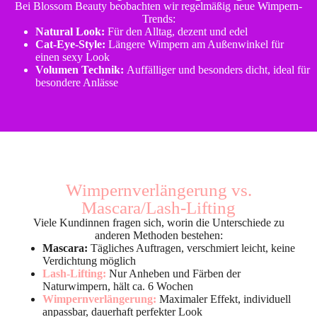
Bei Blossom Beauty beobachten wir regelmäßig neue Wimpern-
Trends:
Natural Look:
Für den Alltag, dezent und edel
Cat-Eye-Style:
Längere Wimpern am Außenwinkel für
einen sexy Look
Volumen Technik:
Auffälliger und besonders dicht, ideal für
besondere Anlässe
Wimpernverlängerung vs.
Mascara/Lash-Lifting
Viele Kundinnen fragen sich, worin die Unterschiede zu
anderen Methoden bestehen:
Mascara:
Tägliches Auftragen, verschmiert leicht, keine
Verdichtung möglich
Lash-Lifting:
Nur Anheben und Färben der
Naturwimpern, hält ca. 6 Wochen
Wimpernverlängerung:
Maximaler Effekt, individuell
anpassbar, dauerhaft perfekter Look