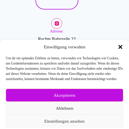
Adresse:
Rechte Bahnzeile 22
2601 Sollenau
Einwilligung verwalten
Um dir ein optimales Erlebnis zu bieten, verwenden wir Technologien wie Cookies,
um Geräteinformationen zu speichern und/oder darauf zuzugreifen. Wenn du diesen
Öffnungszeiten:
Technologien zustimmst, können wir Daten wie das Surfverhalten oder eindeutige IDs
auf dieser Website verarbeiten. Wenn du deine Einwilligung nicht erteilst oder
zurückziehst, können bestimmte Merkmale und Funktionen beeinträchtigt werden.
Mo-Fr: 9-18 Uhr
Akzeptieren
Weitere Fragen?
Kontaktiere uns:
Ablehnen
E-Mail: info[at]blossombeauty.at
Telefonnr.: 0676/6086527
Einstellungen ansehen