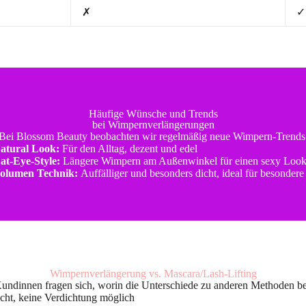
✗
✓
Häufige Wünsche und Trends
bei Wimpernverlängerungen
Bei Blossom Beauty beobachten wir regelmäßig neue Wimpern-Trends
atural Look:
Für den Alltag, dezent und edel
at-Eye-Style:
Längere Wimpern am Außenwinkel für einen sexy Loo
olumen Technik:
Auffälliger und besonders dicht, ideal für besondere
Wimpernverlängerung vs. Mascara/Lash-Lifting
Kundinnen fragen sich, worin die Unterschiede zu anderen Methoden be
icht, keine Verdichtung möglich