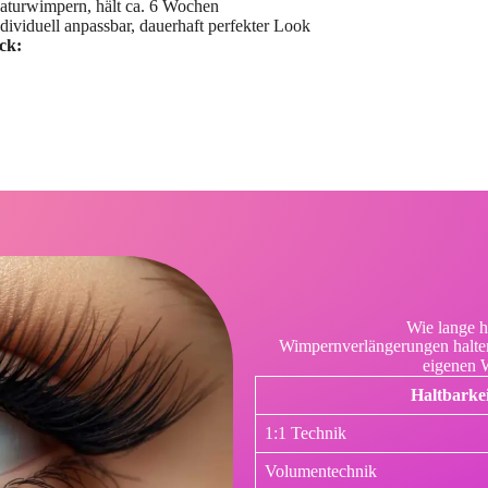
turwimpern, hält ca. 6 Wochen
dividuell anpassbar, dauerhaft perfekter Look
ck:
Wie lange h
Wimpernverlängerungen halte
eigenen W
Haltbarkei
1:1 Technik
Volumentechnik