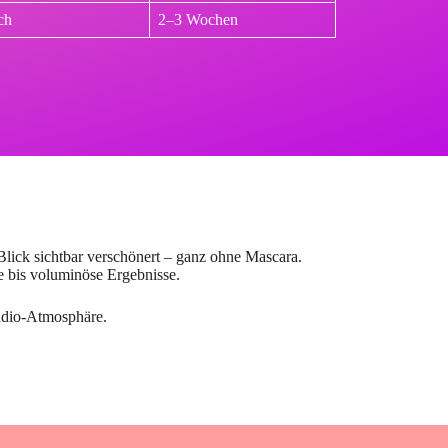
ch
2–3 Wochen
 Blick sichtbar verschönert – ganz ohne Mascara.
he bis voluminöse Ergebnisse.
udio-Atmosphäre.