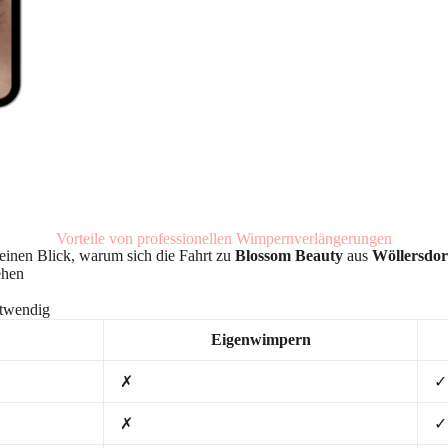
Vorteile von professionellen Wimpernverlängerungen
 einen Blick, warum sich die Fahrt zu
Blossom Beauty
aus
Wöllersdor
ehen
otwendig
Eigenwimpern
✗
✓
✗
✓