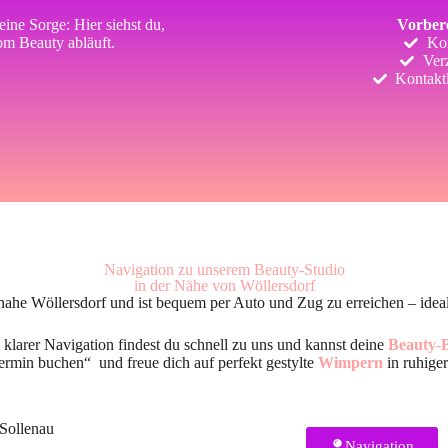
ine Sorge: Hier siehst du,
Vorbere
om Beauty abläuft.
Ko
Verz
Kontakt
Navigation zu unserem Beauty-Studio
in der Nähe von Wöllersdorf
 nahe Wöllersdorf und ist bequem per Auto und Zug zu erreichen – idea
larer Navigation findest du schnell zu uns und kannst deine
Beauty-
ermin buchen“ und freue dich auf perfekt gestylte
Wimpern
in ruhige
Sollenau
Navigation