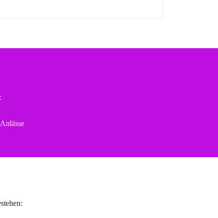
:
k
 Anlässe
stehen: