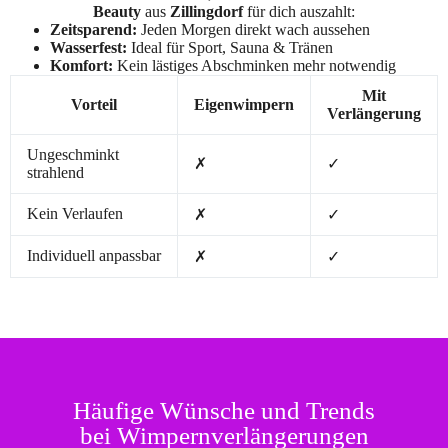
Beauty
aus
Zillingdorf
für dich auszahlt:
Zeitsparend:
Jeden Morgen direkt wach aussehen
Wasserfest:
Ideal für Sport, Sauna & Tränen
Komfort:
Kein lästiges Abschminken mehr notwendig
Mit
Vorteil
Eigenwimpern
Verlängerung
Ungeschminkt
✗
✓
strahlend
Kein Verlaufen
✗
✓
Individuell anpassbar
✗
✓
Häufige Wünsche und Trends
bei Wimpernverlängerungen