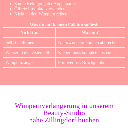
Sanfte Reinigung der Augenpartie
Ölfreie Produkte verwenden
Nicht an den Wimpern reiben
Was du auf keinem Fall tun solltest:
Nicht tun
Warum?
Selbst entfernen
Naturwimpern können abbrechen
Wasser in den ersten 24h
Kleber muss komplett aushärten
Wimpernzange
Formverlust, Bruchgefahr
Wimpernverlängerung in unserem
Beauty-Studio
nahe Zillingdorf buchen