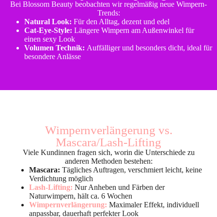
Bei Blossom Beauty beobachten wir regelmäßig neue Wimpern-
Trends:
Natural Look:
Für den Alltag, dezent und edel
Cat-Eye-Style:
Längere Wimpern am Außenwinkel für
einen sexy Look
Volumen Technik:
Auffälliger und besonders dicht, ideal für
besondere Anlässe
Wimpernverlängerung vs.
Mascara/Lash-Lifting
Viele Kundinnen fragen sich, worin die Unterschiede zu
anderen Methoden bestehen:
Mascara:
Tägliches Auftragen, verschmiert leicht, keine
Verdichtung möglich
Lash-Lifting:
Nur Anheben und Färben der
Naturwimpern, hält ca. 6 Wochen
Wimpernverlängerung:
Maximaler Effekt, individuell
anpassbar, dauerhaft perfekter Look