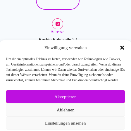
Adresse:
Rechte Bahnzeile 22
2601 Sollenau
Einwilligung verwalten
Um dir ein optimales Erlebnis zu bieten, verwenden wir Technologien wie Cookies,
um Geräteinformationen zu speichern und/oder darauf zuzugreifen. Wenn du diesen
Öffnungszeiten:
Technologien zustimmst, können wir Daten wie das Surfverhalten oder eindeutige IDs
auf dieser Website verarbeiten. Wenn du deine Einwilligung nicht erteilst oder
zurückziehst, können bestimmte Merkmale und Funktionen beeinträchtigt werden.
Mo-Fr: 9-18 Uhr
Akzeptieren
Weitere Fragen?
Kontaktiere uns:
Ablehnen
E-Mail: info[at]blossombeauty.at
Telefonnr.: 0676/6086527
Einstellungen ansehen