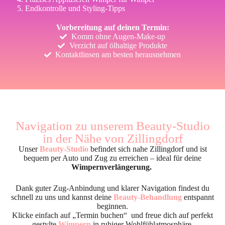
Endkontrolle und Styling-Tipps
Vorbereitung auf deinen Termin:
Komm ohne Augen-Make-up
Verzicht auf ölhaltige Produkte
Kontaktlinsen am besten herausnehmen
Navigation zu unserem Beauty-Studio
in der Nähe von Zillingdorf
Unser
Beauty-Studio
befindet sich nahe Zillingdorf und ist
bequem per Auto und Zug zu erreichen – ideal für deine
Wimpernverlängerung.
Dank guter Zug-Anbindung und klarer Navigation findest du
schnell zu uns und kannst deine
Beauty-Behandlung
entspannt
beginnen.
Klicke einfach auf „Termin buchen“ und freue dich auf perfekt
gestylte
Wimpern
in ruhiger Wohlfühlatmosphäre.